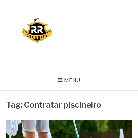
Pular
para
o
conteúdo
BLOG RR SECURITY
MENU
Tag:
Contratar piscineiro