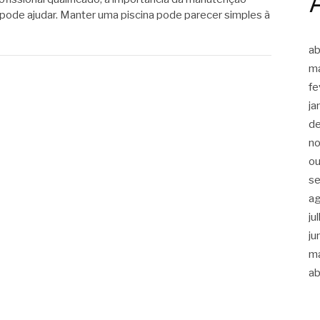
 pode ajudar. Manter uma piscina pode parecer simples à
ab
m
fe
ja
d
n
ou
s
a
ju
ju
m
ab