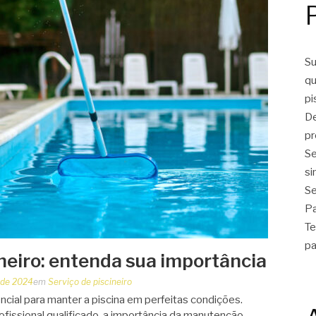
Su
qu
pi
De
pr
Se
si
Se
Pa
Te
pa
ineiro: entenda sua importância
 de 2024
em
Serviço de piscineiro
encial para manter a piscina em perfeitas condições.
ofissional qualificado, a importância da manutenção