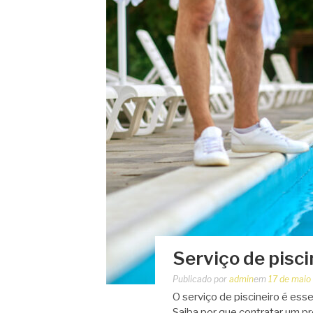
Serviço de pisc
Publicado por
admin
em
17 de maio
O serviço de piscineiro é ess
Saiba por que contratar um pr