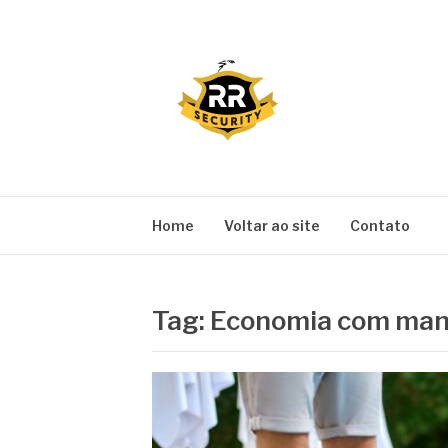
Pular
para
o
conteúdo
BLOG RR SECU
Home
Voltar ao site
Contato
Tag:
Economia com manu