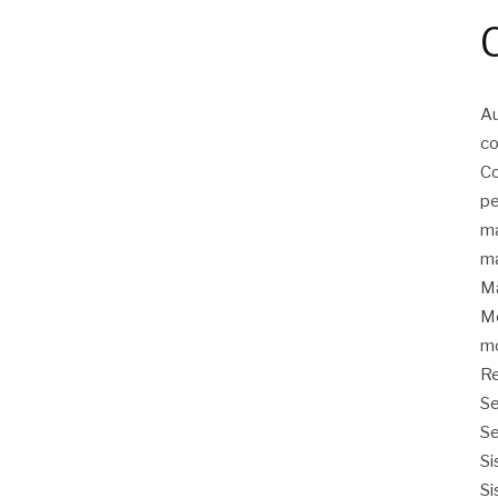
Au
co
Co
pe
ma
ma
Ma
Mo
mo
Re
Se
Se
Si
Si