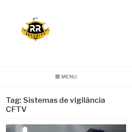
Pular
para
o
conteúdo
BLOG RR SECURITY
MENU
Tag:
Sistemas de vigilância
CFTV